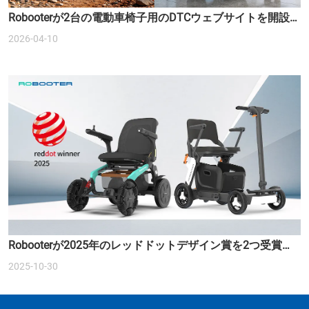
Robooterが2台の電動車椅子用のDTCウェブサイトを開設
しました。
2026-04-10
Robooterが2025年のレッドドットデザイン賞を2つ受賞
し、スマートモビリティの未来を再定義しました。
2025-10-30