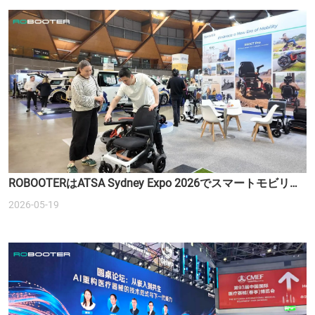
ROBOOTERはATSA Sydney Expo 2026でスマートモビリテ
ィソリューションを紹介します
2026-05-19