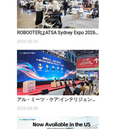
ROBOOTERはATSA Sydney Expo 2026
でスマートモビリティソリューション
2026-05-19
を紹介します
アル・ミーツ・ケア:インテリジェント
医療機器の台頭
2026-04-28