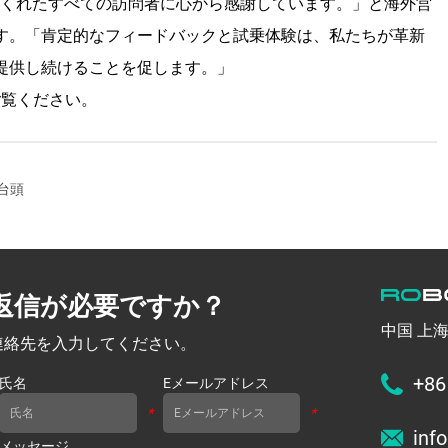
てくれたすべての訪問者に心から感謝しています。」と海外営
す。「肯定的なフィードバックと試乗体験は、私たちが革新
提供し続けることを促します。」
mをご覧ください。
台頭
返信が必要ですか？
中国 上
連絡先を入力してください。
+86
氏名
Eメールアドレス
*
*
inf
メッセージ