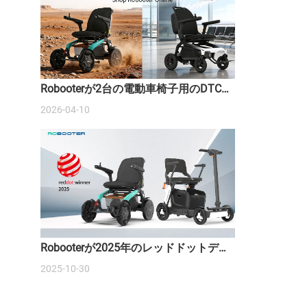
Robooterが2台の電動車椅子用のDTCウ
ェブサイトを開設しました。
2026-04-10
Robooterが2025年のレッドドットデザ
イン賞を2つ受賞し、スマートモビリテ
2025-10-30
ィの未来を再定義しました。