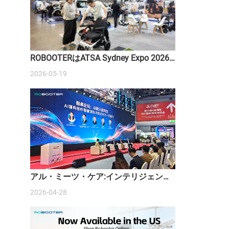
ROBOOTERはATSA Sydney Expo 2026
でスマートモビリティソリューション
2026-05-19
を紹介します
アル・ミーツ・ケア:インテリジェント
医療機器の台頭
2026-04-28