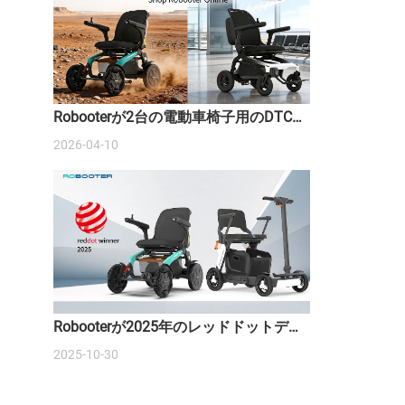
Robooterが2台の電動車椅子用のDTCウ
ェブサイトを開設しました。
2026-04-10
Robooterが2025年のレッドドットデザ
イン賞を2つ受賞し、スマートモビリテ
2025-10-30
ィの未来を再定義しました。