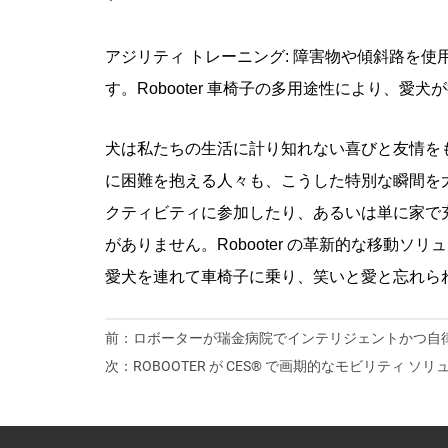
アジリティ トレーニング: 障害物や傾斜路を
す。Robooter 車椅子の多用途性により、愛
犬は私たちの生活に計り知れない喜びと友情をもた
に困難を抱える人々も、こうした特別な瞬間を
クティビティに参加したり、あるいは単に家で
がありません。Robooter の革新的な移動
愛犬を連れて車椅子に乗り、笑いと愛と忘れら
前：
ロボーターが瑞金病院でインテリジェントかつ自
次：
ROBOOTER が CES® で画期的なモビリティ