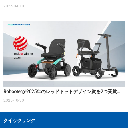
しました。
2026-04-10
Robooterが2025年のレッドドットデザイン賞を2つ受賞
し、スマートモビリティの未来を再定義しました。
2025-10-30
クイックリンク