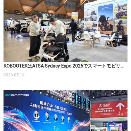
ROBOOTERはATSA Sydney Expo 2026でスマートモビリテ
ィソリューションを紹介します
2026-05-19